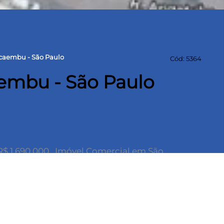
caembu - São Paulo
Cód: 5364
embu - São Paulo
 1.690.000. Imóvel Comercial em São
14,50 x 34,95 (506 m²) - Frente para duas ruas .
 um imóvel em localização privilegiada! Este
ncorporadores, sendo perfeito para clínicas,
endimento devido à sua excelente localização.