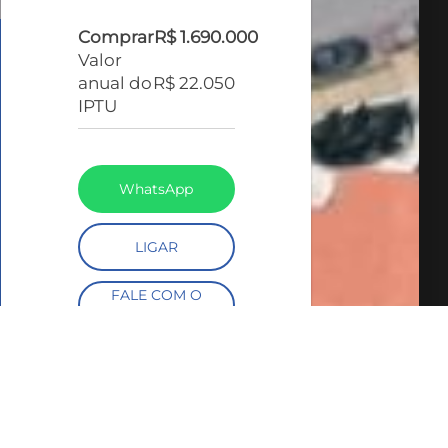
Comprar
R$ 1.690.000
Valor
anual do
R$ 22.050
IPTU
WhatsApp
LIGAR
FALE COM O
CORRETOR
AGENDAR UMA
VISITA