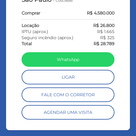
- Cód.5695
Comprar
R$ 4.580.000
Locação
R$ 26.800
IPTU (aprox.)
R$ 1.665
Seguro incêndio (aprox.)
R$ 325
Total
R$ 28.789
WhatsApp
LIGAR
FALE COM O CORRETOR
AGENDAR UMA VISITA