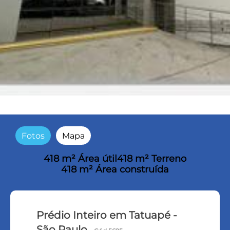
Fotos
Mapa
418 m² Área útil
418 m² Terreno
418 m² Área construída
Prédio Inteiro em Tatuapé -
São Paulo