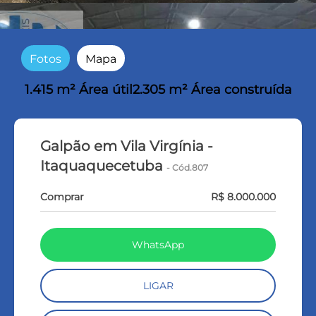
Fotos
Mapa
1.415 m² Área útil
2.305 m² Área construída
Galpão em Vila Virgínia -
Itaquaquecetuba
- Cód.807
Comprar
R$ 8.000.000
WhatsApp
LIGAR