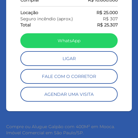
Comprar
R$ 10.600.000
Locação
R$ 25.000
Seguro incêndio (aprox.)
R$ 307
Total
R$ 25.307
WhatsApp
LIGAR
FALE COM O CORRETOR
AGENDAR UMA VISITA
Compre ou Alugue Galpão com 400M² em Mooca.
Imóvel Comercial em São Paulo/SP.