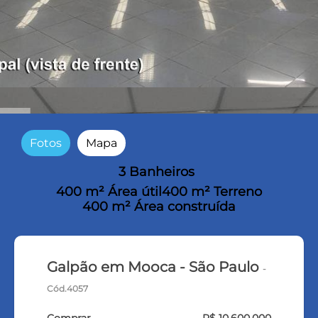
Fotos
Mapa
3 Banheiros
400 m² Área útil
400 m² Terreno
400 m² Área construída
Galpão em Mooca - São Paulo
-
Cód.4057