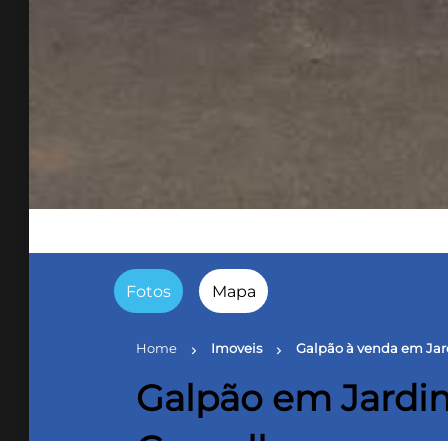
Fotos
Mapa
Home
Imoveis
Galpão à venda em Jar
chevron_right
chevron_right
Galpão em Jardim