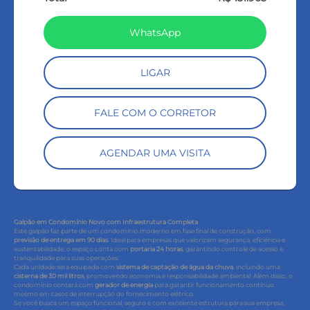
WhatsApp
LIGAR
FALE COM O CORRETOR
AGENDAR UMA VISITA
Galpão em Condomínio Novo com Infraestrutura Completa
Este galpão faz parte de um condomínio moderno em fase final de construção, com
previsão de entrega em 90 dias
. Ideal para empresas que valorizam segurança, eficiência e
sustentabilidade, o espaço conta com
portaria 24 horas
, garantindo controle de acesso e
tranquilidade para suas operações.
Cada unidade será equipada com
sistema de captação de água da chuva
, incluindo uma
cisterna de 30 mil litros
, promovendo economia e responsabilidade ambiental. Além disso, o
condomínio contará com
gerador de energia
para garantir funcionamento contínuo
mesmo em casos de interrupção do fornecimento elétrico.
Se você busca um espaço funcional, seguro e com excelente estrutura para sua empresa,