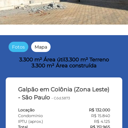
Fotos
Mapa
3.300 m² Área útil
3.300 m² Terreno
3.300 m² Área construída
Galpão em Colônia (Zona Leste)
- São Paulo
- Cód.5873
Locação
R$ 132.000
Condomínio
R$ 15.840
IPTU (aprox.)
R$ 4.125
Total
R$ 151.965