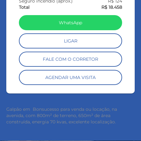
Seguro incêndio (aprox.)
R$ 124
Total
R$ 18.458
WhatsApp
LIGAR
FALE COM O CORRETOR
AGENDAR UMA VISITA
Galpão em Bonsucesso para venda ou locação, na
keyboard_backspace
avenida, com 800m² de terreno, 650m² de área
construída, energia 70 kvas, excelente localização.