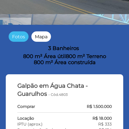
Fotos
Mapa
3 Banheiros
800 m² Área útil
800 m² Terreno
800 m² Área construída
Galpão em Água Chata -
Guarulhos
- Cód.4803
Comprar
R$ 1.500.000
Locação
R$ 18.000
IPTU (aprox.)
R$ 333