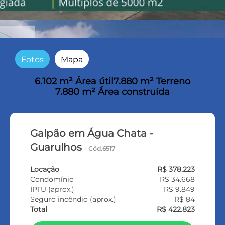
Fotos
Mapa
6.102 m² Área útil
7.880 m² Terreno
7.880 m² Área construída
Galpão em Água Chata -
Guarulhos
- Cód.6517
Locação
R$ 378.223
Condomínio
R$ 34.668
IPTU (aprox.)
R$ 9.849
Seguro incêndio (aprox.)
R$ 84
Total
R$ 422.823