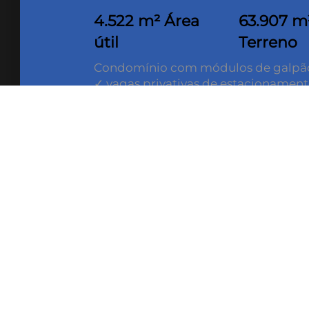
4.522 m² Área
63.907 m
útil
Terreno
Condomínio com módulos de galpã
✓ vagas privativas de estacionamen
✓ vagas de estacionamento para car
✓ Pé direito de 12m
✓ Piso Nivelado a laser com capacid
✓ Docas com plataforma niveladora
✓ Cobertura metálica com isolament
FACE FELT
✓ Sprinklers em toda área privativa 
✓ Classificação do Bombeiro: J4
✓ Recepção
✓ Estrutura de telefonia interligad
✓ Restaurante
✓ Sistema de monitoramento
✓ CFTV/Controle de acesso, Portaria