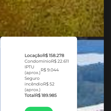
Locação
R$ 158.278
Condomínio
R$ 22.611
IPTU
R$ 9.044
(aprox.)
Seguro
incêndio
R$ 52
(aprox.)
Total
R$ 189.985