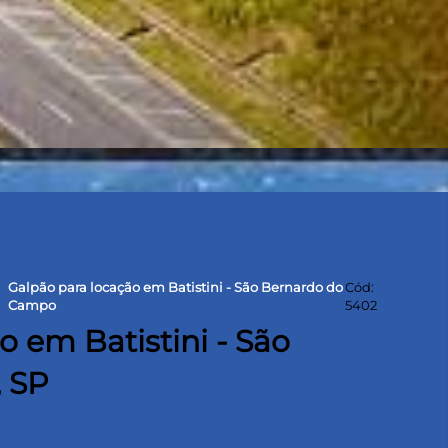
Galpão para locação em Batistini - São Bernardo do
Cód:
t
Campo
5402
 em Batistini - São
 SP