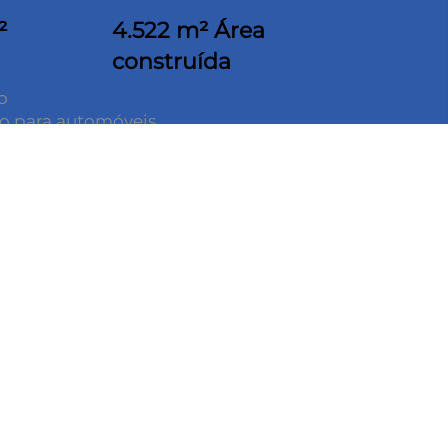
²
4.522 m² Área
construída
o
to para automóveis
retas
ade para 6tf/m²
o termo acústico em manta de lá de vidro,tipo
coberta
a em todo condomínio
 24 horas – Blindada e armada.