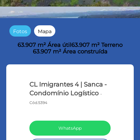
Fotos
Mapa
63.907 m² Área útil
63.907 m² Terreno
63.907 m² Área construída
CL Imigrantes 4 | Sanca -
Condomínio Logístico
-
Cód.5394
WhatsApp