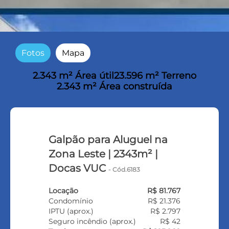
Fotos
Mapa
2.343 m² Área útil
23.596 m² Terreno
2.343 m² Área construída
Galpão para Aluguel na
Zona Leste | 2343m² |
Docas VUC
- Cód.6183
Locação
R$ 81.767
Condomínio
R$ 21.376
IPTU (aprox.)
R$ 2.797
Seguro incêndio (aprox.)
R$ 42