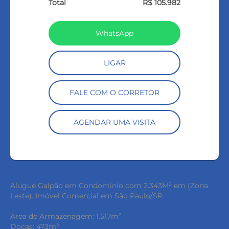
Total
R$ 105.982
WhatsApp
LIGAR
FALE COM O CORRETOR
AGENDAR UMA VISITA
Alugue Galpão em Condominio com 2.343M² em (Zona
Leste). Imóvel Comercial em São Paulo/SP.
Area de Armazenagem: 1.517m²
Docas: 473m²