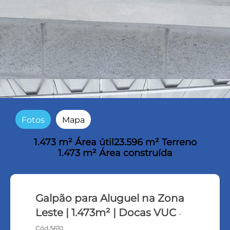
Fotos
Mapa
1.473 m² Área útil
23.596 m² Terreno
1.473 m² Área construída
Galpão para Aluguel na Zona
Leste | 1.473m² | Docas VUC
-
Cód.5610