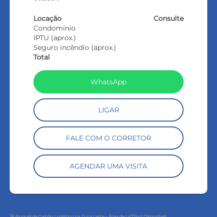
Locação
Consulte
Condomínio
IPTU (aprox.)
Seguro incêndio (aprox.)
Total
WhatsApp
LIGAR
FALE COM O CORRETOR
AGENDAR UMA VISITA
🚀 Aluguel de Galpão Logístico na Zona Leste – Área de 1.473m² Disponível!