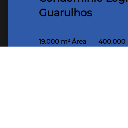
Guarulhos
19.000 m² Área
400.000
útil
Terreno
O Empreendimento Atown Ayrton Senna
Logístico. Galpões modulares a part
ideal para empresas de Transportes, 
Distribuição, Last Mile, E-commerce, 
padrão construtivo, com docas cober
10m a 12m, piso técnico de alta ca
escritórios, vestiários, refeitórios 
Aeroporto Internacional de Guarulh
Senna km 28,5 (sentido RJ), antes d
Empreendimento para ambos os senti
Leste, Jacu Pêssego, Rodovia Pres. D