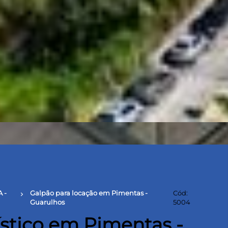
 -
Galpão para locação em Pimentas -
Cód:
chevron_right
Guarulhos
5004
stico em Pimentas -