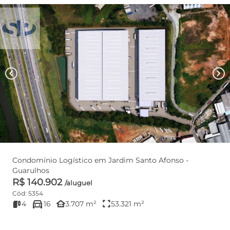
chevron_left
chevron_right
Condomínio Logístico em Jardim Santo Afonso -
Guarulhos
R$ 140.902
/aluguel
Cód: 5354
directions_car
other_houses
fullscreen
4
16
3.707 m²
53.321 m²