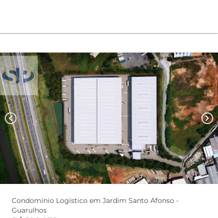
chevron_left
chevron_right
Condomínio Logístico em Jardim Santo Afonso -
Guarulhos