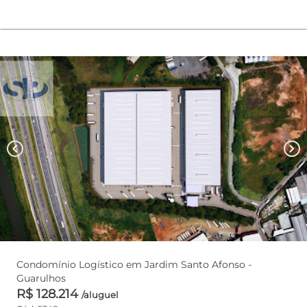
chevron_left
chevron_right
Condomínio Logístico em Jardim Santo Afonso -
Guarulhos
R$ 128.214
/aluguel