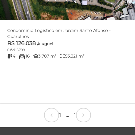
Condomínio Logístico em Jardim Santo Afonso -
Guarulhos
R$ 126.038
/aluguel
Cód: 5799
directions_car
other_houses
fullscreen
4
16
3.707 m²
53.321 m²
chevron_left
chevron_right
1 ... 1