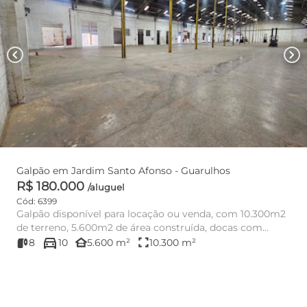
chevron_left
chevron_right
Galpão em Jardim Santo Afonso - Guarulhos
R$ 180.000
/aluguel
Cód: 6399
Galpão disponível para locação ou venda, com 10.300m2
de terreno, 5.600m2 de área construída, docas com
directions_car
plataformas, pé...
other_houses
fullscreen
8
10
5.600 m²
10.300 m²