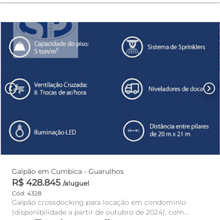
chevron_left
chevron_right
Galpão em Cumbica - Guarulhos
R$ 428.845
/aluguel
Cód: 4328
Galpão crossdocking para locação em condominio
(disponibilidade a partir de outubro de 2024), com