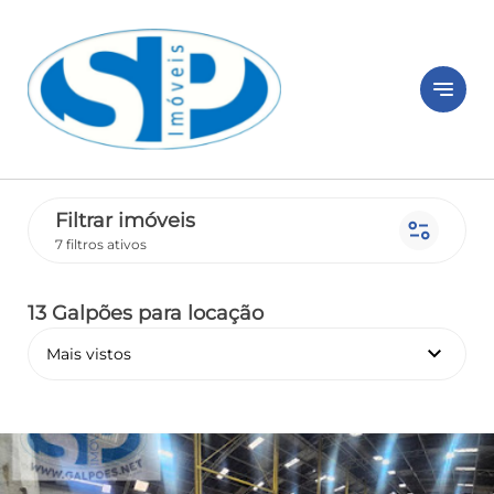
notes
Filtrar imóveis
page_info
7 filtros ativos
13 Galpões
para locação
keyboard_arrow_down
Mais vistos