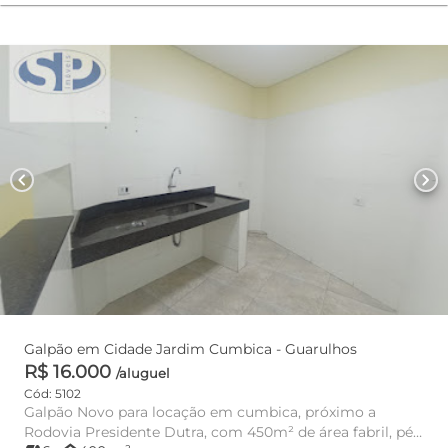
chevron_left
chevron_right
Galpão em Cidade Jardim Cumbica - Guarulhos
R$ 16.000
/aluguel
Cód: 5102
Galpão Novo para locação em cumbica, próximo a
Rodovia Presidente Dutra, com 450m² de área fabril, pé