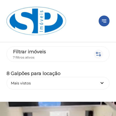
notes
Filtrar imóveis
page_info
7 filtros ativos
8 Galpões
para locação
keyboard_arrow_down
Mais vistos