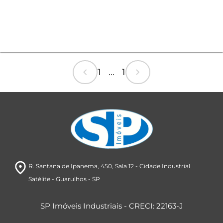
chevron_left
chevron_right
1 ... 1
room
R. Santana de Ipanema, 450
, Sala 12
- Cidade Industrial
Satélite
- Guarulhos
- SP
SP Imóveis Industriais - CRECI: 22163-J