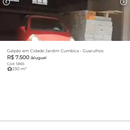
chevron_left
chevron_right
Galpão em Cidade Jardim Cumbica - Guarulhos
R$ 7.500
/aluguel
Cód: 5865
other_houses
230 m²