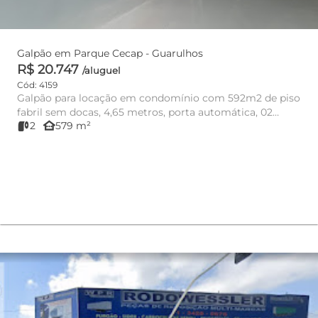
Galpão em Parque Cecap - Guarulhos
R$ 20.747
/aluguel
Cód: 4159
Galpão para locação em condomínio com 592m2 de piso
fabril sem docas, 4,65 metros, porta automática, 02
other_houses
2
579 m²
banheiros, segur...