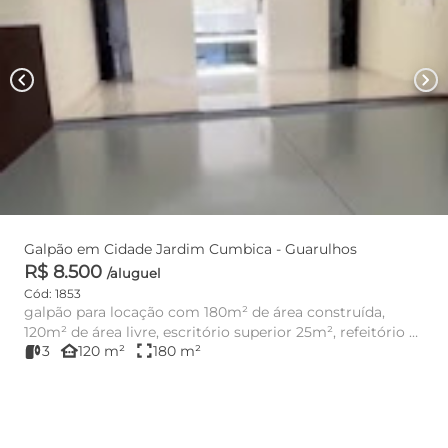
chevron_left
chevron_right
Galpão em Cidade Jardim Cumbica - Guarulhos
R$ 8.500
/aluguel
Cód: 1853
galpão para locação com 180m² de área construída,
120m² de área livre, escritório superior 25m², refeitório +
other_houses
fullscreen
3
120 m²
180 m²
2 Wcs 28m...