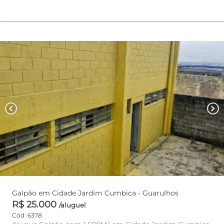
chevron_left
chevron_right
Galpão em Cidade Jardim Cumbica - Guarulhos
R$ 25.000
/aluguel
Cód: 6378