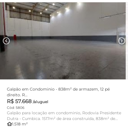
chevron_left
chevron_right
Galpão em Condominio - 838m² de armazem, 12 pé
direito. R...
R$ 57.668
/aluguel
Cód: 5806
Galpão para locação em condominio, Rodovia Presidente
Dutra - Cumbica. 1517m² de área construída, 838m² de
other_houses
1.518 m²
armazem livre...