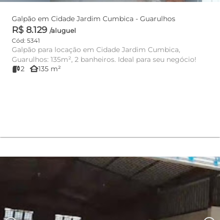
Galpão em Cidade Jardim Cumbica - Guarulhos
R$ 8.129
/aluguel
Cód: 5341
Galpão para locação em Cidade Jardim Cumbica,
Guarulhos: 135m², 2 banheiros. Ideal para seu negócio!
other_houses
2
135 m²