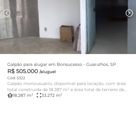
chevron_left
chevron_right
Galpão para alugar em Bonsucesso - Guarulhos, SP
R$ 505.000
/aluguel
Cód: 5322
Galpão monousuário, disponível para locação, com área
total construída de 18.287 m² e área total de terreno de
other_houses
fullscreen
18.287 m²
33.272 m²
33.280 m²...