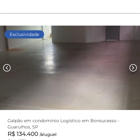
Exclusividade
chevron_left
chevron_right
Galpão em condomínio Logístico em Bonsucesso -
Guarulhos, SP
R$ 134.400
/aluguel