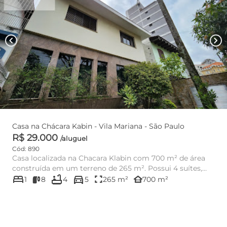
chevron_left
chevron_right
Casa na Chácara Kabin - Vila Mariana - São Paulo
R$ 29.000
/aluguel
Cód: 890
Casa localizada na Chacara Klabin com 700 m² de área
construída em um terreno de 265 m². Possui 4 suítes,
bed
bathtub
directions_car
sala de TV, sa...
fullscreen
other_houses
1
8
4
5
265 m²
700 m²