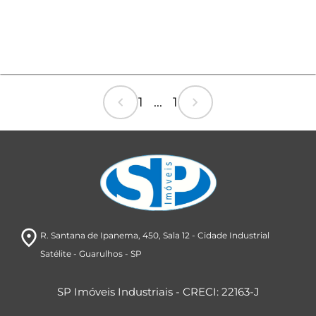
chevron_left
chevron_right
1 ... 1
room
R. Santana de Ipanema, 450
, Sala 12
- Cidade Industrial
Satélite
- Guarulhos
- SP
SP Imóveis Industriais - CRECI: 22163-J