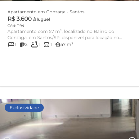
Apartamento em Gonzaga - Santos
R$ 3.600
/aluguel
Cód: 1194
Apartamento com 57 m², localizado no Bairro do
Gonzaga, em Santos/SP, disponível para locação no
bed
bathtub
directions_car
condomínio Legend Resid...
other_houses
1
2
1
1
57 m²
Exclusividade