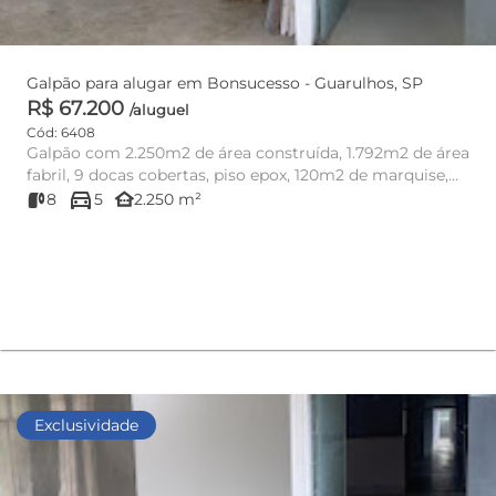
Galpão para alugar em Bonsucesso - Guarulhos, SP
R$ 67.200
/aluguel
Cód: 6408
Galpão com 2.250m2 de área construída, 1.792m2 de área
fabril, 9 docas cobertas, piso epox, 120m2 de marquise,
directions_car
128m2 de...
other_houses
8
5
2.250 m²
Exclusividade