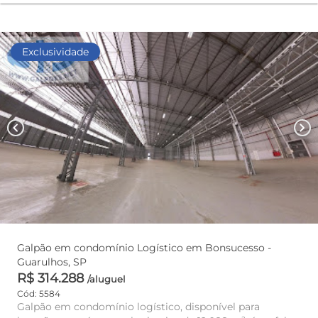
Exclusividade
chevron_left
chevron_right
Galpão em condomínio Logístico em Bonsucesso -
Guarulhos, SP
R$ 314.288
/aluguel
Cód: 5584
Galpão em condomínio logístico, disponível para