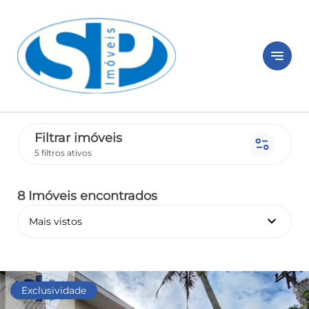
notes
Filtrar imóveis
page_info
5 filtros ativos
8 Imóveis encontrados
keyboard_arrow_down
Mais vistos
Exclusividade