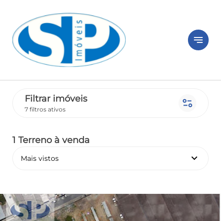
notes
Filtrar imóveis
page_info
7 filtros ativos
1 Terreno
à venda
keyboard_arrow_down
Mais vistos