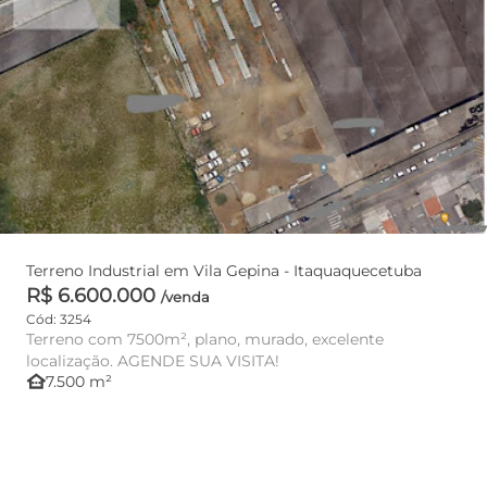
Terreno Industrial em Vila Gepina - Itaquaquecetuba
R$ 6.600.000
/venda
Cód: 3254
Terreno com 7500m², plano, murado, excelente
localização. AGENDE SUA VISITA!
other_houses
7.500 m²