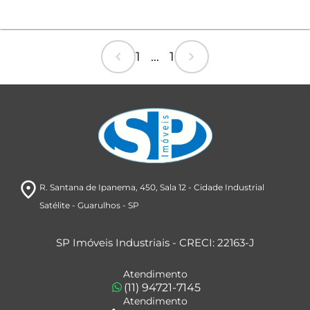
chevron_left
chevron_right
1 ... 1
room
R. Santana de Ipanema, 450
, Sala 12
- Cidade Industrial
Satélite
- Guarulhos
- SP
SP Imóveis Industriais - CRECI: 22163-J
Atendimento
(11) 94721-7145
Atendimento